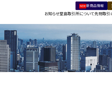
新商品情報
NEW
報
お知らせ
堂島取引所について
先物取引
会社情報
商品先物取引ガイド
ビジョン
取引をはじめるには
デリバティブ発祥の地“堂島”
取引資格の取得につい
堂
電子公告
取引参加者名簿
マーケットメイカー制
堂
公式アカウント一覧