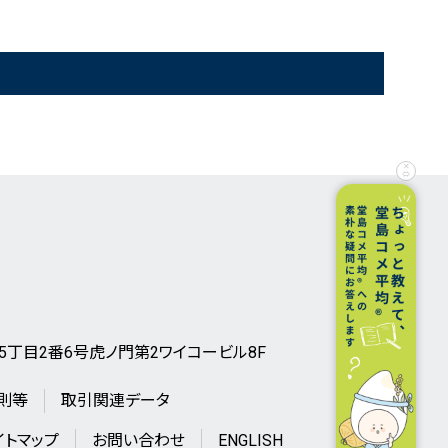
とうもろこし50
制限幅
米国産大豆
受渡明細
小豆
システム障害等の発生履歴
粗糖
有料会員専用情報
✕
⇔
ノ門5丁目2番6号虎ノ門第2ワイコービル8F
則等
取引関連データ
イトマップ
お問い合わせ
ENGLISH