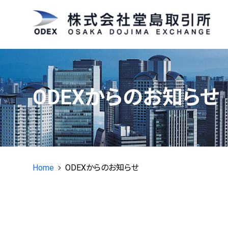
堂島コメ平均
に関する情
®
✕
商品説明
商品概要
ODEXからのお知らせ
特設ページ
活用方法
決済方法
Q&A
Home
ODEXからのお知らせ
活用事例インタビュー
現物コメ指数
®
®