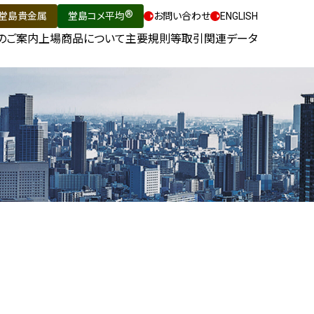
®
堂島貴金属
堂島コメ平均
お問い合わせ
ENGLISH
のご案内
上場商品について
主要規則等
取引関連データ
®
堂島コメ平均
（米穀指数）
相場情報
堂島金10
ヒストリカルデータ
て
島金500
取引所日報
堂島銀1K
価格調整表
度
島銀10K
指定倉庫一覧
堂島白金10
日程一覧表
堂島白金500
立会によらない取引