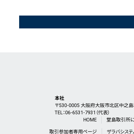
誰でも分かる「現物コメ指数
」
®
現物コメ指数
概要
®
最新の現物コメ指数
お米の基礎知識
マンスリーレポート（農林水産省）
本社
〒530-0005 大阪府大阪市北区中之島
TEL：06-6531-7931（代表）
HOME
堂島取引所
取引参加者専用ページ
ザラバシステ