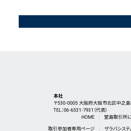
誰でも分かる「現物コメ指数
」
®
現物コメ指数
概要
®
最新の現物コメ指数
お米の基礎知識
マンスリーレポート（農林水産省）
本社
〒530-0005 大阪府大阪市北区中之島
TEL：06-6531-7931（代表）
HOME
堂島取引所
取引参加者専用ページ
ザラバシステ