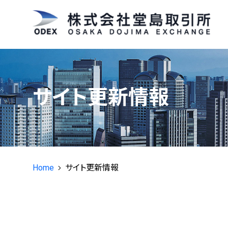
堂島コメ平均
に関する情
®
✕
商品説明
商品概要
サイト更新情報
特設ページ
活用方法
決済方法
Q&A
Home
サイト更新情報
活用事例インタビュー
現物コメ指数
®
®