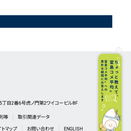
とうもろこし50
制限幅
米国産大豆
受渡明細
小豆
システム障害等の発生履歴
粗糖
有料会員専用情報
✕
⇔
ノ門5丁目2番6号虎ノ門第2ワイコービル8F
則等
取引関連データ
イトマップ
お問い合わせ
ENGLISH