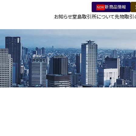
新商品情報
NEW
報
お知らせ
堂島取引所について
先物取引
会社情報
商品先物取引ガイド
ビジョン
取引をはじめるには
デリバティブ発祥の地“堂島”
取引資格の取得につい
堂
電子公告
取引参加者名簿
マーケットメイカー制
堂
公式アカウント一覧