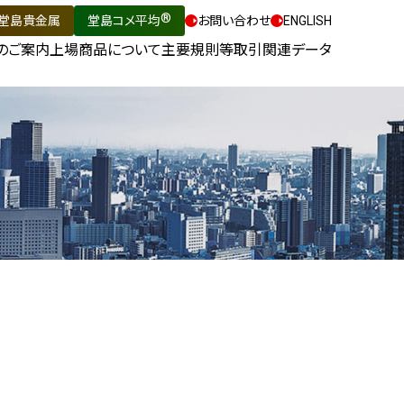
®
堂島貴金属
堂島コメ平均
お問い合わせ
ENGLISH
のご案内
上場商品について
主要規則等
取引関連データ
®
堂島コメ平均
（米穀指数）
相場情報
堂島金10
ヒストリカルデータ
て
島金500
取引所日報
堂島銀1K
価格調整表
度
島銀10K
指定倉庫一覧
堂島白金10
日程一覧表
堂島白金500
立会によらない取引