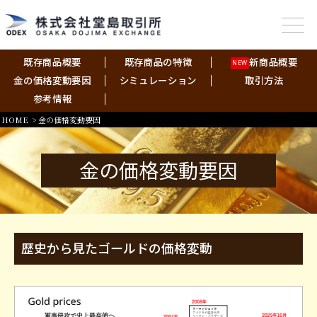
既存商品概要
既存商品の特徴
新商品概要
NEW
金の価格変動要因
シミュレーション
取引方法
参考情報
HOME
> 金の価格変動要因
金の価格変動要因
歴史から見たゴールドの価格変動