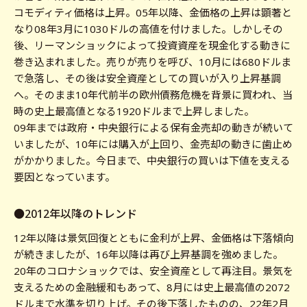
コモディティ価格は上昇。05年以降、金価格の上昇は顕著と
なり08年3月に1030ドルの高値を付けました。しかしその
後、リーマンショックによって投資資産を現金化する動きに
巻き込まれました。売りが売りを呼び、10月には680ドルま
で急落し、その後は安全資産としての買いが入り上昇基調
へ。そのまま10年代前半の欧州債務危機を背景に買われ、当
時の史上最高値となる1920ドルまで上昇しました。
09年までは政府・中央銀行による保有金売却の動きが続いて
いましたが、10年には購入が上回り、金売却の動きに歯止め
がかかりました。今日まで、中央銀行の買いは下値を支える
要因となっています。
●2012年以降のトレンド
12年以降は景気回復とともに金利が上昇、金価格は下落傾向
が続きましたが、16年以降は再び上昇基調を強めました。
20年のコロナショックでは、安全資産として再注目。景気を
支えるための金融緩和もあって、8月には史上最高値の2072
ドルまで水準を切り上げ。その後下落したものの、22年2月