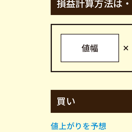
損益計算方法は・
×
値幅
買い
値上がりを予想