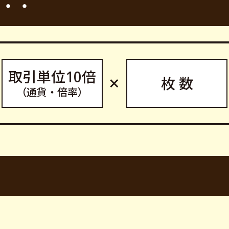
・・
取引単位10倍
×
枚 数
（通貨・倍率）