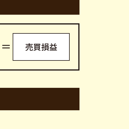
＝
売買損益