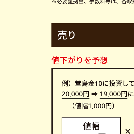
※必要証拠金、手数料等は、各取
売り
値下がりを予想
例）堂島金10に投資し
20,000円
➡
19,000円
に
（値幅1,000円）
値幅
×