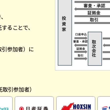
き、
託することで、
取引参加者）に
託取引参加者）