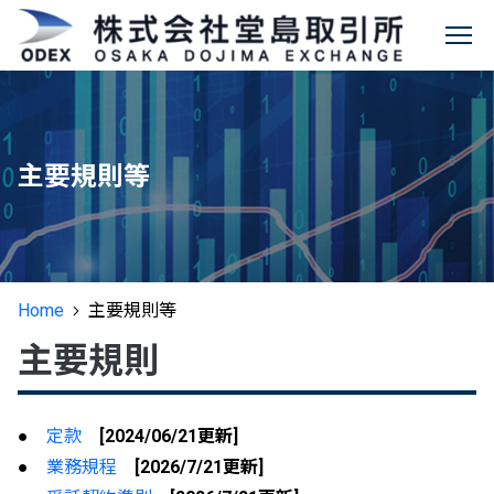
堂島コメ平均
に関する
®
✕
情報
お知らせ
堂島取引所について
商品説明
主要規則等
先物取引のご案内
会社情報
商品概要
上場商品について
商品先物取引ガイド
ビジョン
特設ページ
活用方法
Home
主要規則等
®
主要規則等
堂島コメ平均
（米穀指数）
取引をはじめるには
デリバティブ発祥の地“堂島”
決済方法
主要規則
取引関連データ
堂島金10
取引資格の取得について
電子公告
Q&A
新商品情報
相場情報
活用事例インタビュー
NEW
堂島金500
取引参加者名簿
●
定款
[2024/06/21更新]
●
業務規程
[2026/7/21更新]
堂島貴金属
ヒストリカルデータ
堂島銀1K
マーケットメイカー制度
現物コメ指数
®