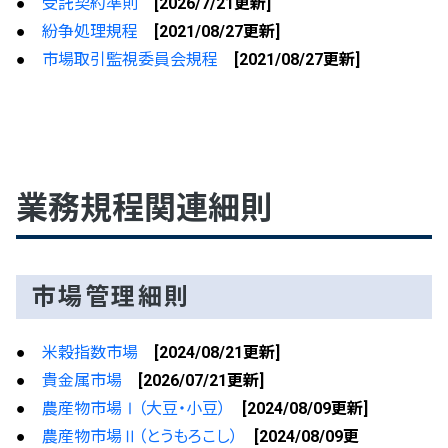
●
受託契約準則
[2026/7/21更新]
®
●
紛争処理規程
[2021/08/27更新]
堂島コメ平均
取引所日報
®
堂島銀10K
誰でも分かる「現物コメ指数
」
公式アカウント一覧
●
市場取引監視委員会規程
[2021/08/27更新]
®
現物コメ指数
概要
お問い合わせ
ENGLISH
価格調整表
堂島白金10
®
最新の現物コメ指数
指定倉庫一覧
堂島白金500
お米の基礎知識
日程一覧表
とうもろこし50
業務規程関連細則
マンスリーレポート（農林水産省）
立会によらない取引
米国産大豆
制限幅
市場管理細則
小豆
受渡明細
粗糖
●
米穀指数市場
[2024/08/21更新]
●
貴金属市場
[2026/07/21更新]
システム障害等の発生履歴
●
農産物市場Ⅰ（大豆・小豆）
[2024/08/09更新]
●
農産物市場Ⅱ（とうもろこし）
[2024/08/09更
有料会員専用情報