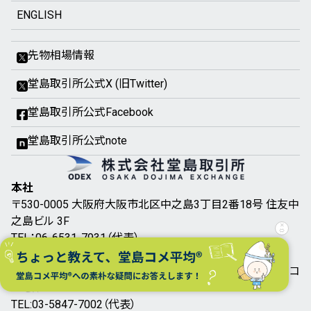
ENGLISH
先物相場情報
堂島取引所公式X (旧Twitter)
堂島取引所公式Facebook
堂島取引所公式note
本社
〒530-0005 大阪府大阪市北区中之島3丁目2番18号 住友中
之島ビル 3F
✕
⇔
TEL：06-6531-7931（代表）
東京支社
〒105-0001 東京都港区虎ノ門5丁目2番6号虎ノ門第2ワイコ
ービル8F
TEL:03-5847-7002（代表）