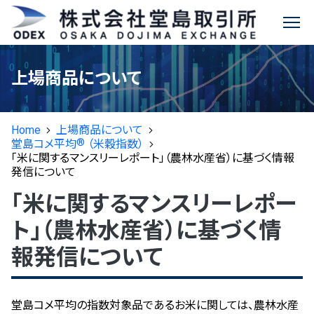
堂島コメ平均
に関する
®
✕
情報
お知らせ
上場商品について
堂島取引所について
商品説明
Home
上場商品について
先物取引のご案内
会社情報
®
商品概要
堂島コメ平均
（米穀指数）
「米に関するマンスリーレポート」（農林水産省）に基づく情報
上場商品について
商品先物取引ガイド
ビジョン
特設ページ
発信について
活用方法
「米に関するマンスリーレポー
®
主要規則等
堂島コメ平均
（米穀指数）
取引をはじめるには
デリバティブ発祥の地“堂島”
決済方法
ト」（農林水産省）に基づく情
取引関連データ
堂島金10
取引資格の取得について
電子公告
Q&A
報発信について
新商品情報
相場情報
活用事例インタビュー
NEW
堂島金500
取引参加者名簿
堂島貴金属
ヒストリカルデータ
堂島コメ平均の指数対象品であるお米に関しては、農林水産
堂島銀1K
マーケットメイカー制度
現物コメ指数
®