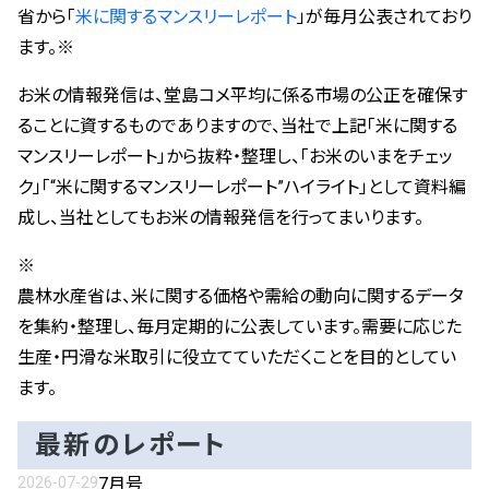
省から「
米に関するマンスリーレポート
」が毎月公表されており
®
堂島コメ平均
取引所日報
®
堂島銀10K
誰でも分かる「現物コメ指数
」
公式アカウント一覧
ます。※
®
現物コメ指数
概要
お問い合わせ
ENGLISH
お米の情報発信は、堂島コメ平均に係る市場の公正を確保す
価格調整表
堂島白金10
®
最新の現物コメ指数
ることに資するものでありますので、当社で上記「米に関する
指定倉庫一覧
堂島白金500
マンスリーレポート」から抜粋・整理し、「お米のいまをチェッ
お米の基礎知識
ク」「“米に関するマンスリーレポート”ハイライト」として資料編
日程一覧表
とうもろこし50
成し、当社としてもお米の情報発信を行ってまいります。
マンスリーレポート（農林水産省）
立会によらない取引
米国産大豆
※
農林水産省は、米に関する価格や需給の動向に関するデータ
制限幅
小豆
を集約・整理し、毎月定期的に公表しています。需要に応じた
生産・円滑な米取引に役立てていただくことを目的としてい
受渡明細
粗糖
ます。
システム障害等の発生履歴
最新のレポート
有料会員専用情報
2026-07-29
7月号