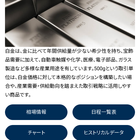
®
堂島コメ平均
取引所日報
®
堂島銀10K
誰でも分かる「現物コメ指数
」
公式アカウント一覧
®
現物コメ指数
概要
お問い合わせ
ENGLISH
価格調整表
堂島白金10
®
最新の現物コメ指数
指定倉庫一覧
堂島白金500
白金は、金に比べて年間供給量が少ない希少性を持ち、宝飾
お米の基礎知識
日程一覧表
品需要に加えて、自動車触媒や化学、医療、電子部品、ガラス
とうもろこし50
マンスリーレポート（農林水産省）
製造など多様な産業用途を有しています。500gという取引単
立会によらない取引
米国産大豆
位は、白金価格に対して本格的なポジションを構築したい場
合や、産業需要・供給動向を踏まえた取引戦略に活用しやす
制限幅
小豆
い商品です。
受渡明細
粗糖
相場情報
日程一覧表
システム障害等の発生履歴
チャート
ヒストリカルデータ
有料会員専用情報