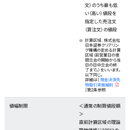
文）のうち最も低
い（高い）値段を
指定した売注文
（買注文）の値段
計算区域…株式会社
日本証券クリアリン
グ機構の定める計算
区域（前営業日の夜
間立会の開始から当
日の日中立会の終
了まで。）をいいます。
以下同じ。
詳細は［
現金決済先
物取引実施細則
］第2条参照
値幅制限
＜通常の制限値段額
＞
直前計算区域の理論