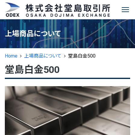
堂島コメ平均
に関する
®
✕
情報
お知らせ
上場商品について
堂島取引所について
商品説明
Home
上場商品について
堂島白金500
先物取引のご案内
会社情報
商品概要
堂島白金500
上場商品について
商品先物取引ガイド
ビジョン
特設ページ
活用方法
®
主要規則等
堂島コメ平均
（米穀指数）
取引をはじめるには
デリバティブ発祥の地“堂島”
決済方法
取引関連データ
堂島金10
取引資格の取得について
電子公告
Q&A
新商品情報
相場情報
活用事例インタビュー
NEW
堂島金500
取引参加者名簿
堂島貴金属
ヒストリカルデータ
堂島銀1K
マーケットメイカー制度
現物コメ指数
®