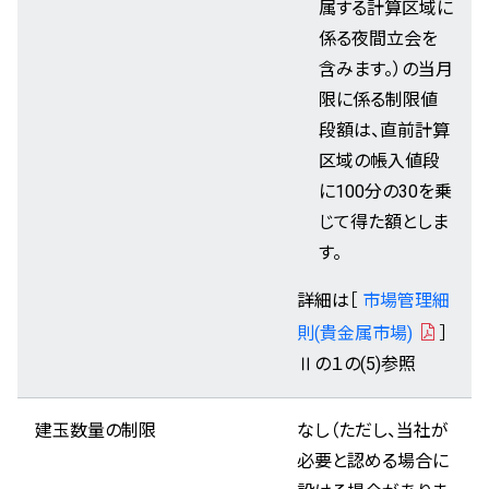
属する計算区域に
係る夜間立会を
含みます。）の当月
限に係る制限値
段額は、直前計算
区域の帳入値段
に100分の30を乗
じて得た額としま
す。
詳細は［
市場管理細
則(貴金属市場)
］
Ⅱの１の(5)参照
建玉数量の制限
なし（ただし、当社が
必要と認める場合に